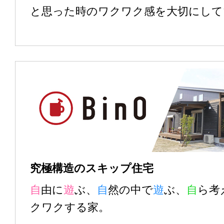
2026.04.20
と思った時のワクワク感を大切にして
イベント情報
八戸展示場・木の家青森
ィークは展示場へGO!!
2026.04.10
イベント情報
平屋＋αの家 完成見
場
2026.03.23
新着情報
ゆりほん 潟上市：新築
究極構造のスキップ住宅
自
由に
遊
ぶ、
自
然の中で
遊
ぶ、
自
ら考
2026.03.17
イベント情報
クワクする家。
趣味と暮らす。ビルトイ