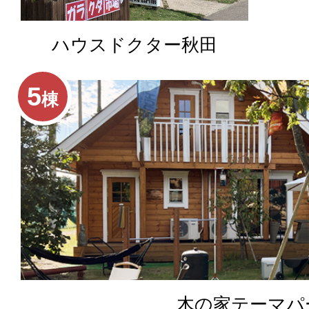
ハウスドクター秋田
5
棟
木の家テーマパ