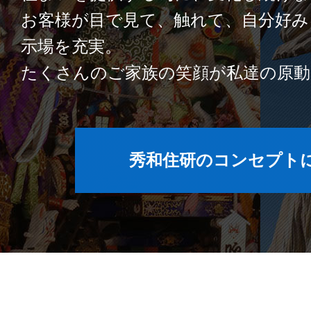
お客様が目で見て、触れて、自分好み
2026.06.11
イベント情報
示場を充実。
リフォームショップハウ
食パワーズ合同イベント
たくさんのご家族の笑顔が私達の原動
2026.06.07
イベント情報
譲渡会＆ペットグッズ
秀和住研のコンセプト
ト
～十和田展示場～
2026.06.02
イベント情報
完成見学会のお知らせ 
2026.05.31
イベント情報
ゆりほん 【中古住宅＋