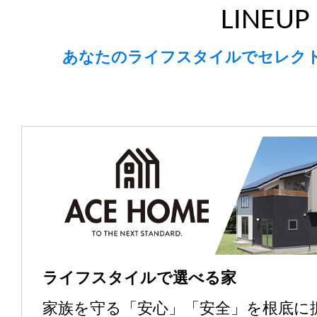
LINEUP
相談会】開催
あなたのライフスタイルでセレク
2026.05.29
イベント情報
ゆりほん おうち避難住
2026.05.08
新着情報
リフォームショップハウス
号アップしました
2026.04.24
イベント情報
ペットリフォーム＆譲
ライフスタイルで選べる家
十和田展示場
家族を守る「安心」「安全」を根底に