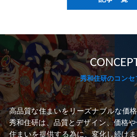
2026.06.25
新着情報
秀和住研協賛 ちびっこ
お知らせ～ハウスドクタ
2026.06.19
イベント情報
CONCEP
ゆりほん こども体験ワ
秀和住研のコンセ
2026.06.15
イベント情報
初夏のリフォームキャン
高品質な住まいをリーズナブルな価格
2026.06.12
イベント情報
秀和住研は、品質とデザイン、価格や
ゆりほん 【平屋】完成
住まいを提供する為に、変化し続けま