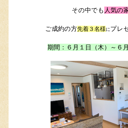
その中でも
人気の
ご成約の方
プレ
先着３名様
に
期間：６月１日（木）～６