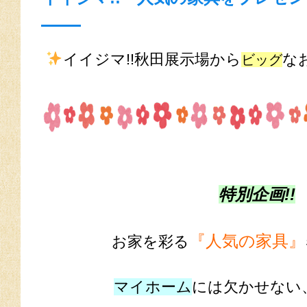
イイジマ!!秋田展示場から
なお
ビッグ
特別企画!!
『人気の家具』
お家を彩る
マイホーム
には欠かせない、