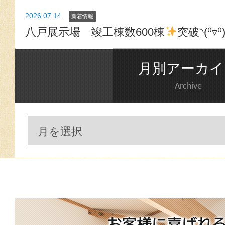
2026.07.14
新着情報
八戸展示場 竣工棟数600棟
突破◝(⁰▿⁰
月別アーカイ
Archive