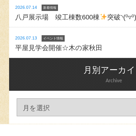
2026.07.14
新着情報
八戸展示場 竣工棟数600棟
突破◝(⁰▿⁰
2026.07.13
イベント情報
平屋見学会開催☆木の家秋田
月別アーカイ
Archive