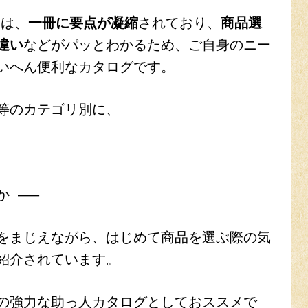
」は、
一冊に要点が凝縮
されており、
商品選
違い
などがパッとわかるため、
ご自身のニー
いへん便利なカタログです。
等のカテゴリ別に、
 —–
をまじえながら、
はじめて商品を選ぶ際の気
紹介されています。
の強力な助っ人カタログとしておススメで