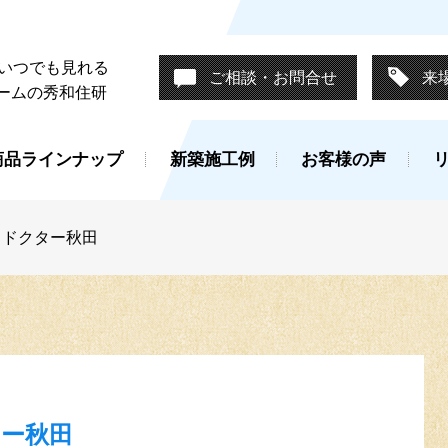
がいつでも見れる
ご相談・お問合せ
来
ームの秀和住研
商品ラインナップ
新築施工例
お客様の声
スドクター秋田
ー秋田