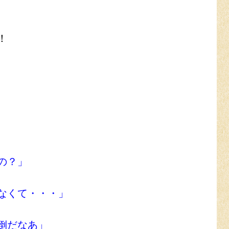
！
の？」
なくて・・・」
倒だなあ」