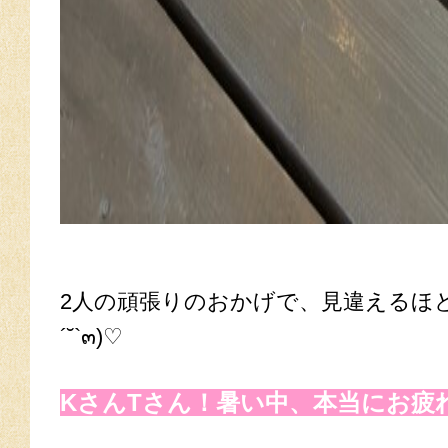
2人の頑張りのおかげで、見違えるほ
´˘`๓)♡
KさんTさん！暑い中、本当にお疲