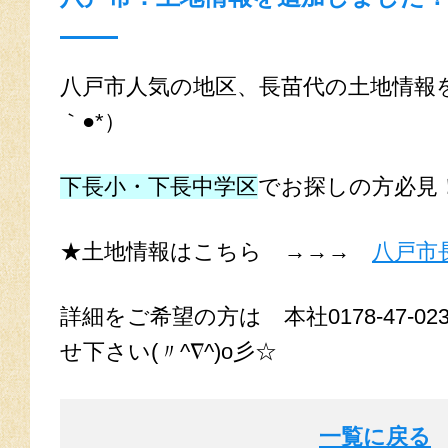
八戸市人気の地区、長苗代の土地情報を
｀●*）ゝ
下長小・下長中学区
でお探しの方必見
★土地情報はこちら →→→
八戸市
詳細をご希望の方は 本社0178-47-0
せ下さい(〃^∇^)o彡☆
一覧に戻る