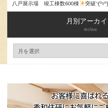
八戸展示場 竣工棟数600棟
突破◝(⁰▿⁰
月別アーカイ
Archive