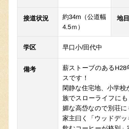
約34m（公道幅
接道状況
地
4.5ｍ）
学区
早口小/田代中
薪ストーブのあるH28
備考
スです！
閑静な住宅地、小学校
族でスローライフにも
媚な高岱なので別荘に
家主曰く「ウッドデッ
飲むコーヒーが格別」