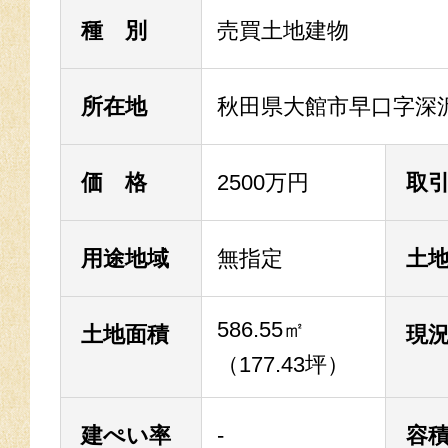
種 別
売買土地建物
所在地
秋田県大館市早口字深
価 格
2500万円
取
用途地域
無指定
土
586.55㎡
土地面積
現
（177.43坪）
建ぺい率
-
容