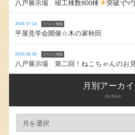
八戸展示場 竣工棟数600棟
突破◝(⁰▿⁰
2026.07.13
イベント情報
平屋見学会開催☆木の家秋田
2026.06.30
イベント情報
八戸展示場 第二回！ねこちゃんのお
月別アーカイ
Archive