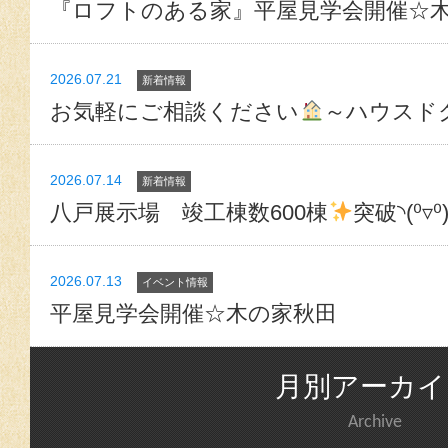
『ロフトのある家』平屋見学会開催☆
2026.07.21
新着情報
お気軽にご相談ください
～ハウスド
2026.07.14
新着情報
八戸展示場 竣工棟数600棟
突破◝(⁰▿⁰
2026.07.13
イベント情報
平屋見学会開催☆木の家秋田
月別アーカイ
Archive