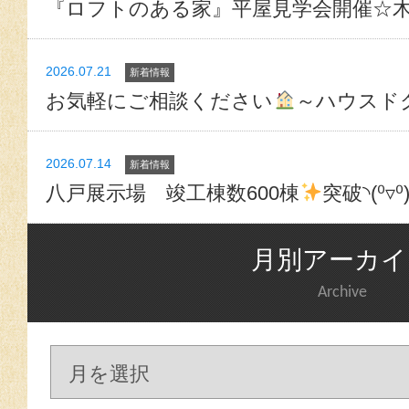
『ロフトのある家』平屋見学会開催☆
2026.07.21
新着情報
お気軽にご相談ください
～ハウスド
2026.07.14
新着情報
八戸展示場 竣工棟数600棟
突破◝(⁰▿⁰
月別アーカイ
Archive