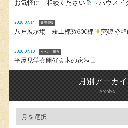
お気軽にご相談ください
～ハウスド
2026.07.14
新着情報
八戸展示場 竣工棟数600棟
突破◝(⁰▿⁰
2026.07.13
イベント情報
平屋見学会開催☆木の家秋田
月別アーカイ
Archive