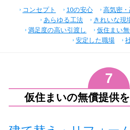
コンセプト
10の安心
高気密・
あらゆる工法
きれいな現
満足度の高い引渡し
仮住まい無
安定した職場
7
仮住まいの無償提供を