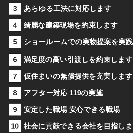
3
あらゆる工法に対応します
4
綺麗な建築現場を約束します
5
ショールームでの実物提案を実践
6
満足度の高い引渡しを約束します
7
仮住まいの無償提供を充実します
8
アフター対応 119の実施
9
安定した職場 安心できる職場
10
社会に貢献できる会社を目指しま